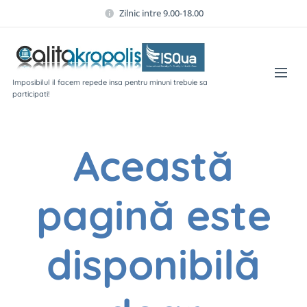
Zilnic intre 9.00-18.00
Imposibilul il facem repede insa pentru minuni trebuie sa
participati!
Această
pagină este
disponibilă