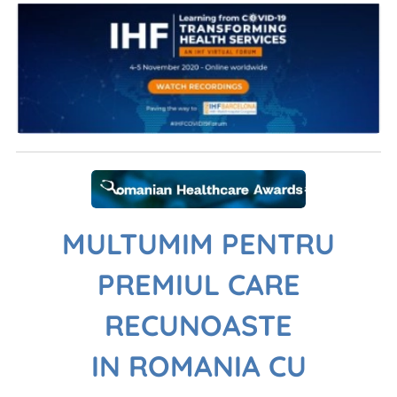
MULTUMIM PENTRU
PREMIUL CARE
RECUNOASTE
IN
ROMANIA
CU