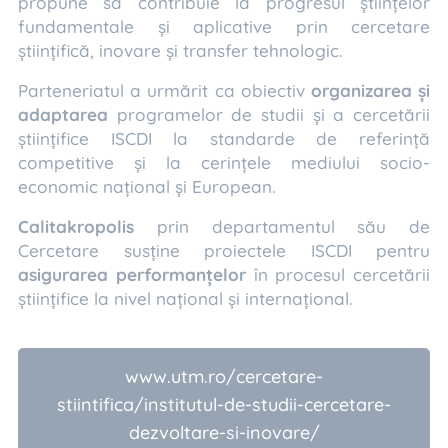
propune să contribuie la progresul științelor
fundamentale și aplicative prin cercetare
științifică, inovare și transfer tehnologic.
Parteneriatul a urmărit ca obiectiv
organizarea și
adaptarea
programelor de studii și a cercetării
științifice ISCDI la standarde de referință
competitive și la cerințele mediului socio-
economic național și European.
Calitakropolis
prin departamentul său de
Cercetare susține proiectele ISCDI pentru
asigurarea performanțelor
în procesul cercetării
științifice la nivel național și internațional.
www.utm.ro/cercetare-
stiintifica/institutul-de-studii-cercetare-
dezvoltare-si-inovare/