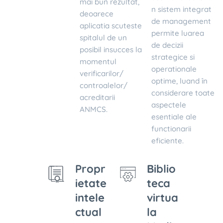
mai bun rezultat,
n sistem integrat
deoarece
de management
aplicatia scuteste
permite luarea
spitalul de un
de decizii
posibil insucces la
strategice si
momentul
operationale
verificarilor/
optime, luand în
controalelor/
considerare toate
acreditarii
aspectele
ANMCS.
esentiale ale
functionarii
eficiente.
Propr
Biblio
ietate
teca
intele
virtua
ctual
la