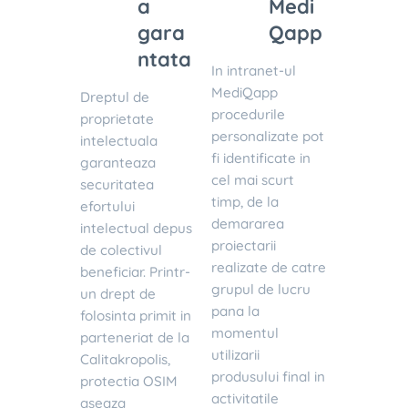
a
Medi
gara
Qapp
ntata
In intranet-ul
MediQapp
Dreptul de
procedurile
proprietate
personalizate pot
intelectuala
fi identificate in
garanteaza
cel mai scurt
securitatea
timp, de la
efortului
demararea
intelectual depus
proiectarii
de colectivul
realizate de catre
beneficiar. Printr-
grupul de lucru
un drept de
pana la
folosinta primit in
momentul
parteneriat de la
utilizarii
Calitakropolis,
produsului final in
protectia OSIM
activitatile
aseaza