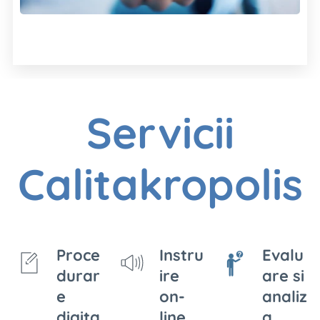
Servicii
Calitakropolis
Proce
Instru
Evalu
durar
ire
are si
e
on-
analiz
digita
line
a