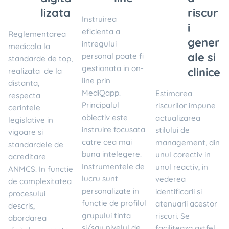
lizata
riscur
Instruirea
i
eficienta a
Reglementarea
gener
intregului
medicala la
ale si
personal poate fi
standarde de top,
gestionata in on-
clinice
realizata de la
line prin
distanta,
MediQapp.
Estimarea
respecta
Principalul
riscurilor impune
cerintele
obiectiv este
actualizarea
legislative in
instruire focusata
stilului de
vigoare si
catre cea mai
management, din
standardele de
buna intelegere.
unul corectiv in
acreditare
Instrumentele de
unul reactiv, in
ANMCS. In functie
lucru sunt
vederea
de complexitatea
personalizate in
identificarii si
procesului
functie de profilul
atenuarii acestor
descris,
grupului tinta
riscuri. Se
abordarea
si/sau nivelul de
faciliteaza astfel