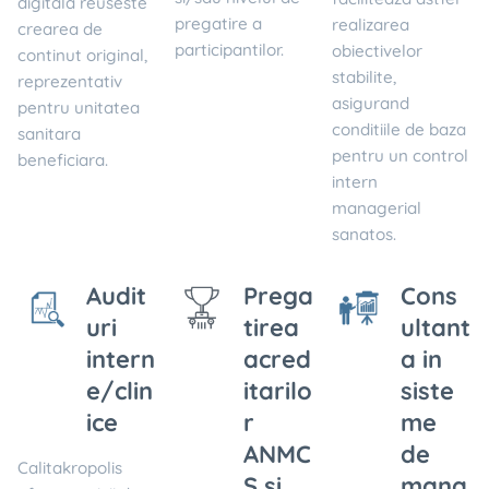
digitala reuseste
pregatire a
realizarea
crearea de
participantilor.
obiectivelor
continut original,
stabilite,
reprezentativ
asigurand
pentru unitatea
conditiile de baza
sanitara
pentru un control
beneficiara.
intern
managerial
sanatos.
Audit
Prega
Cons
uri
tirea
ultant
intern
acred
a in
e/clin
itarilo
siste
ice
r
me
ANMC
de
Calitakropolis
S si
mana