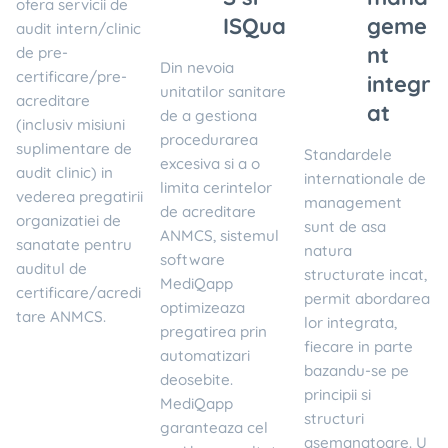
ofera servicii de
ISQua
geme
audit intern/clinic
nt
de pre-
Din nevoia
certificare/pre-
integr
unitatilor sanitare
acreditare
at
de a gestiona
(inclusiv misiuni
procedurarea
suplimentare de
Standardele
excesiva si a o
audit clinic) in
internationale de
limita cerintelor
vederea pregatirii
management
de acreditare
organizatiei de
sunt de asa
ANMCS, sistemul
sanatate pentru
natura
software
auditul de
structurate incat,
MediQapp
certificare/acredi
permit abordarea
optimizeaza
tare ANMCS.
lor integrata,
pregatirea prin
fiecare in parte
automatizari
bazandu-se pe
deosebite.
principii si
MediQapp
structuri
garanteaza cel
asemanatoare. U