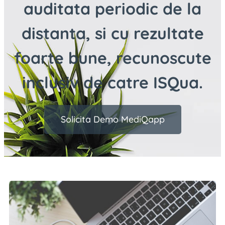
auditata periodic de la
distanta, si cu rezultate
foarte bune, recunoscute
inclusiv de
catre ISQua.
Solicita Demo MediQapp