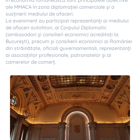
ale MMACA în zona diplomației comerciale și a
susținerii mediului de afaceri.
La eveniment au participat reprezentanți ai mediului
de afaceri autohton, ai Corpului Diplomatic
(ambasadori și consilieri economici acreditați la
București), precum și consilierii economici ai României
din străinătate, oficiali guvernamentali, reprezentanți
ai asociațiilor profesionale, patronatelor și ai
camerelor de comerț.