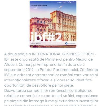
A doua ediție a INTERNATIONAL BUSINESS FORUM –
IBF este organizată de Ministerul pentru Mediul de
Afaceri, Comerț și Antreprenoriat în data de 5
septembrie 2019, la Palatul Parlamentului. Conferința
IBF s-a adresat antreprenorilor români care vor să-și
internaționalizeze afacerile și doresc să identifice
oportunități de dezvoltare pe noi piețe.
Dezvoltarea companiilor românești, consolidarea
relațiilor comerciale cu parteneri străini, expansiunea
pe piețele din întreaga lume și extinderea investițiilor
în economia românească sunt principalele obiective