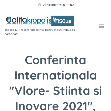
Zilnic intre 9.00-18.00
Imposibilul il facem repede insa pentru minuni trebuie sa
participati!
Conferinta
Internationala
"Vlore- Stiinta si
Inovare 2021",