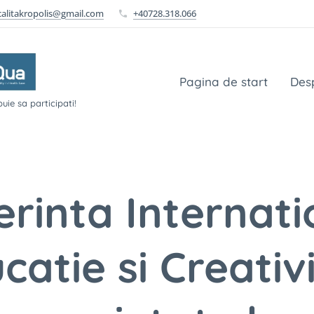
calitakropolis@gmail.com
+40728.318.066
Pagina de start
Des
uie sa participati!
erinta Internati
catie si Creativ