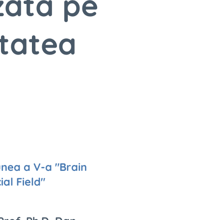
zata pe
itatea
tunea a V-a "Brain
al Field"