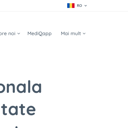
RO
pre noi
MediQapp
Mai mult
onala
itate