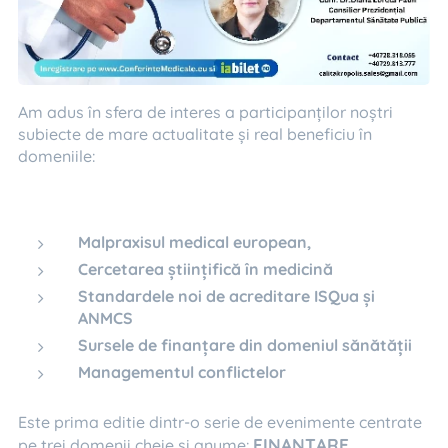
Am adus în sfera de interes a participanților noștri
subiecte de mare actualitate și real beneficiu în
domeniile:
Malpraxisul medical european,
Cercetarea
știin
țific
ă în medicin
ă
Standardele noi de acreditare ISQua
ș
i
ANMCS
Sursele de finan
ț
are din domeniul s
ă
n
ă
t
ăț
ii
Managementul conflictelor
Este prima editie dintr-o serie de evenimente centrate
FINANŢARE,
pe trei domenii cheie și anume: