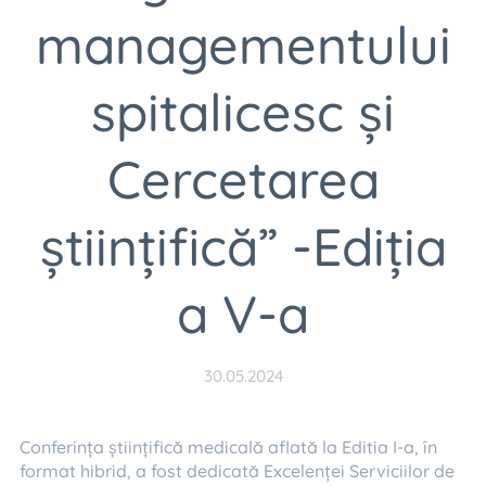
managementului
spitalicesc și
Cercetarea
științifică” -Ediția
a V-a
30.05.2024
Conferința științifică medicală aflată la Editia I-a, în
format hibrid, a fost dedicată Excelenței Serviciilor de