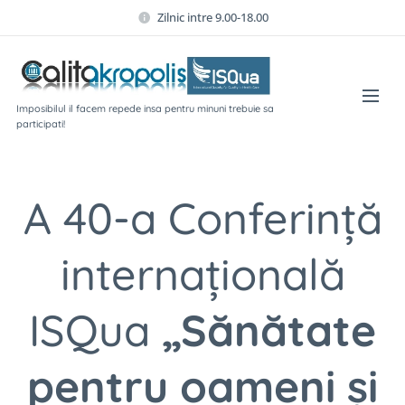
Zilnic intre 9.00-18.00
Imposibilul il facem repede insa pentru minuni trebuie sa
participati!
A 40-a Conferință
internațională
ISQua
„Sănătate
pentru oameni și