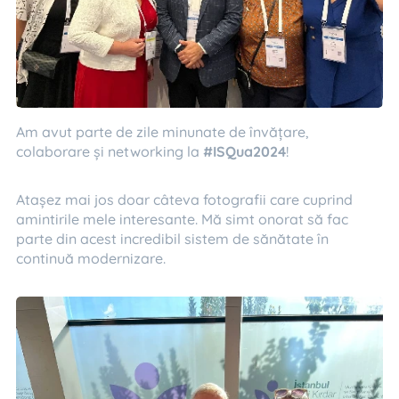
Am avut parte de zile minunate de învățare,
colaborare și networking la
#ISQua2024
!
Atașez mai jos doar câteva fotografii care cuprind
amintirile mele interesante. Mă simt onorat să fac
parte din acest incredibil sistem de sănătate în
continuă modernizare.